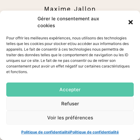
Maxime Jallon
2, place du Portalet
Gérer le consentement aux
cookies
34320 Margon
Pour offrir les meilleures expériences, nous utilisons des technologies
06.01.84.31.60
telles que les cookies pour stocker et/ou accéder aux informations des
appareils. Le fait de consentir à ces technologies nous permettra de
contact@rectoversoanimation.fr
traiter des données telles que le comportement de navigation ou les ID
uniques sur ce site. Le fait de ne pas consentir ou de retirer son
consentement peut avoir un effet négatif sur certaines caractéristiques
et fonctions.
NAVIGATION
Accepter
Nos
Tributes to
Refuser
Nos animations
dansantes
Voir les préférences
Nos
spectacles
Politique de confidentialité
Politique de confidentialité