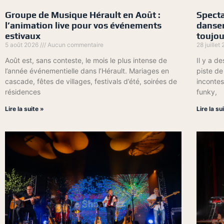
Groupe de Musique Hérault en Août :
Specta
l’animation live pour vos événements
danser
estivaux
toujou
5 août 2026
Aucun commentaire
28 juillet
Août est, sans conteste, le mois le plus intense de
Il y a de
l’année événementielle dans l’Hérault. Mariages en
piste de
cascade, fêtes de villages, festivals d’été, soirées de
incontes
résidences
funky,
Lire la suite »
Lire la su