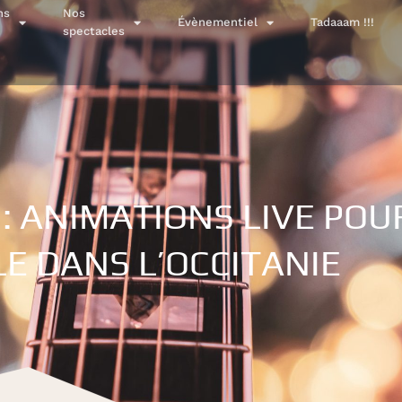
ns
Nos
Évènementiel
Tadaaam !!!
spectacles
: ANIMATIONS LIVE POU
LE DANS L’OCCITANIE