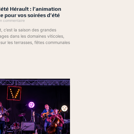
été Hérault : l’animation
e pour vos soirées d’été
n commentaire
t, c’est la saison des grandes
ages dans les domaines viticoles,
 sur les terrasses, fêtes communales