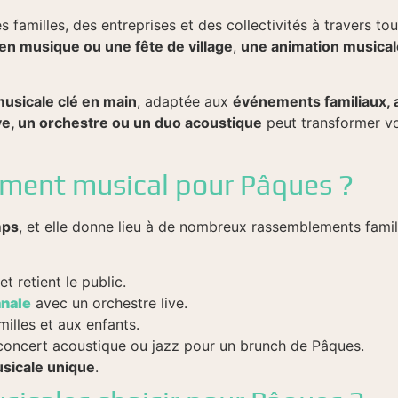
s familles, des entreprises et des collectivités à travers to
n musique ou une fête de village
,
une animation musical
usicale clé en main
, adaptée aux
événements familiaux, 
ve, un orchestre ou un duo acoustique
peut transformer v
ement musical pour Pâques ?
mps
, et elle donne lieu à de nombreux rassemblements famili
et retient le public.
anale
avec un orchestre live.
illes et aux enfants.
oncert acoustique ou jazz pour un brunch de Pâques.
usicale unique
.