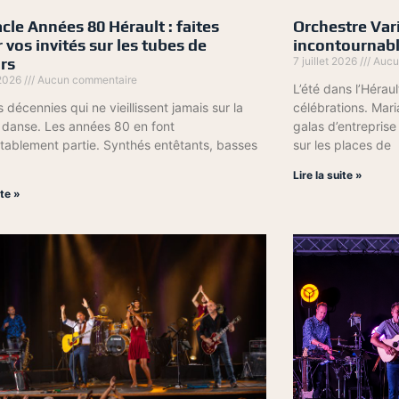
cle Années 80 Hérault : faites
Orchestre Vari
 vos invités sur les tubes de
incontournabl
rs
7 juillet 2026
Aucu
 2026
Aucun commentaire
L’été dans l’Héraul
s décennies qui ne vieillissent jamais sur la
célébrations. Mari
 danse. Les années 80 en font
galas d’entreprise
tablement partie. Synthés entêtants, basses
sur les places de
Lire la suite »
ite »