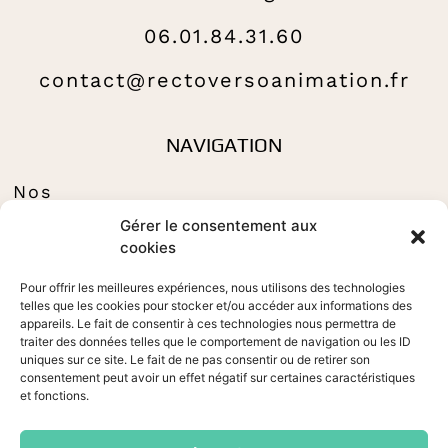
06.01.84.31.60
contact@rectoversoanimation.fr
NAVIGATION
Nos
Tributes to
Gérer le consentement aux
Nos animations
cookies
dansantes
Pour offrir les meilleures expériences, nous utilisons des technologies
Nos
telles que les cookies pour stocker et/ou accéder aux informations des
spectacles
appareils. Le fait de consentir à ces technologies nous permettra de
traiter des données telles que le comportement de navigation ou les ID
Évènementiel
uniques sur ce site. Le fait de ne pas consentir ou de retirer son
consentement peut avoir un effet négatif sur certaines caractéristiques
Tadaaam !!!
et fonctions.
Glamour Queens