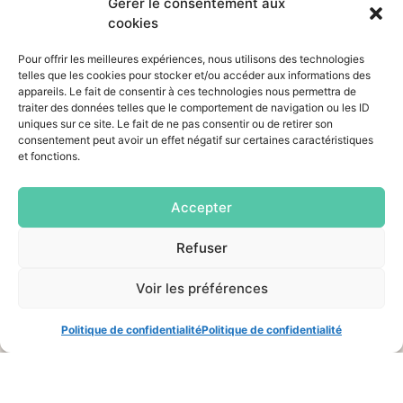
Gérer le consentement aux
Nos animations
cookies
dansantes
Pour offrir les meilleures expériences, nous utilisons des technologies
Nos
telles que les cookies pour stocker et/ou accéder aux informations des
spectacles
appareils. Le fait de consentir à ces technologies nous permettra de
traiter des données telles que le comportement de navigation ou les ID
Évènementiel
uniques sur ce site. Le fait de ne pas consentir ou de retirer son
consentement peut avoir un effet négatif sur certaines caractéristiques
Tadaaam !!!
et fonctions.
Glamour Queens
Accepter
Blog
Venez-nous voir
Refuser
Espace pro
Voir les préférences
Politique de confidentialité
Politique de confidentialité
Mentions légales
– Création
Ma Com 360